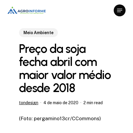
Skip
Menu
to
Close
main
Menu
content
Meio Ambiente
Preço da soja
fecha abril com
maior valor médio
desde 2018
tondesign
4 de maio de 2020
2 min read
(Foto: pergamino13cr/CCommons)