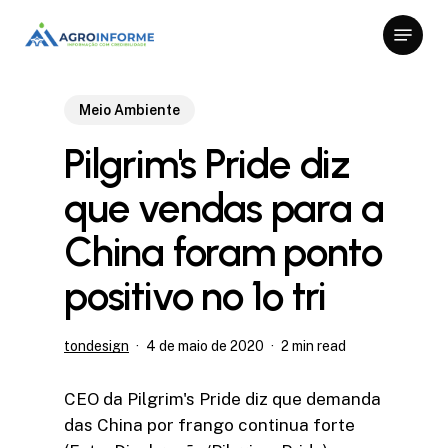
Skip
Menu
to
Close
main
Menu
content
Meio Ambiente
Pilgrim's Pride diz
que vendas para a
China foram ponto
positivo no 1º tri
tondesign
4 de maio de 2020
2 min read
CEO da Pilgrim's Pride diz que demanda
das China por frango continua forte