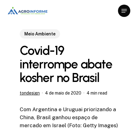
Skip
Menu
to
Close
main
Menu
content
Meio Ambiente
Covid-19
interrompe abate
kosher no Brasil
tondesign
4 de maio de 2020
4 min read
Com Argentina e Uruguai priorizando a
China, Brasil ganhou espaço de
mercado em Israel (Foto: Getty Images)