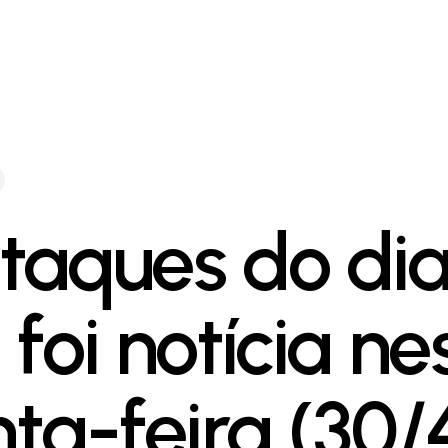
taques do dia
foi notícia ne
nta-feira (30/