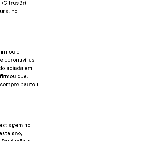
(CitrusBr),
Rural no
firmou o
e coronavírus
sido adiada em
firmou que,
e sempre pautou
 estiagem no
este ano,