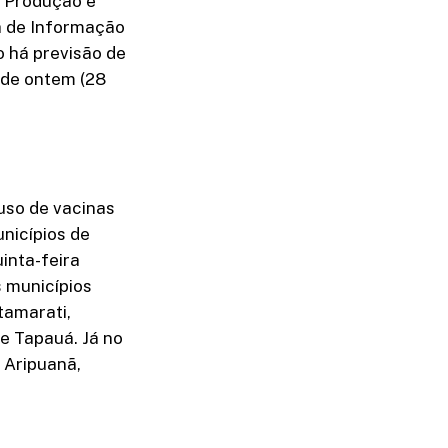
, Produção e
a de Informação
 há previsão de
 de ontem (28
 uso de vacinas
nicípios de
inta-feira
s municípios
tamarati,
de Tapauá. Já no
 Aripuanã,