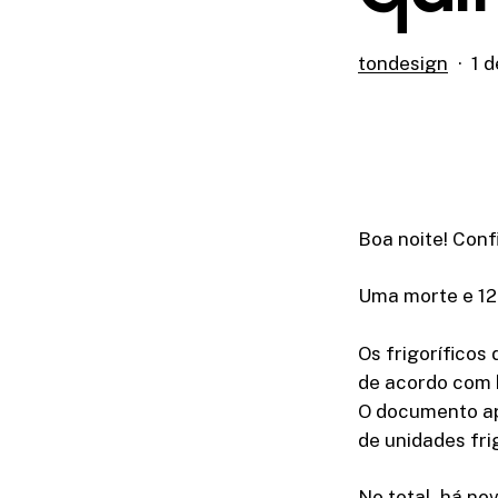
tondesign
1 
Boa noite! Conf
Uma morte e 12
Os frigoríficos
de acordo com 
O documento ap
de unidades fri
No total, há no