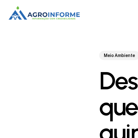
Skip
to
main
content
Meio Ambiente
Des
que 
qui