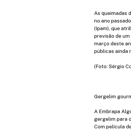
As queimadas d
no ano passado.
(Ipam), que atr
previsão de um 
março deste ano
públicas ainda 
(Foto: Sérgio 
Gergelim gour
A Embrapa Algo
gergelim para 
Com película d