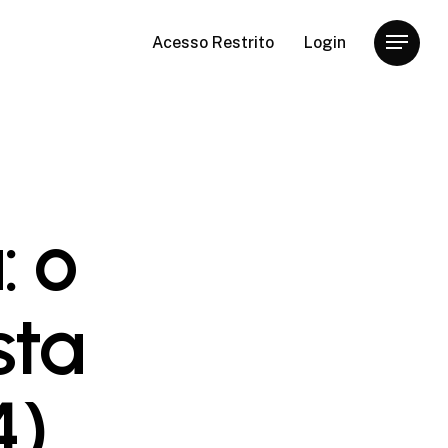
Acesso Restrito
Login
Menu
: o
sta
4)