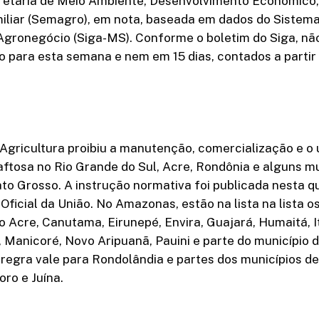
retaria de Meio Ambiente, Desenvolvimento Econômico
miliar (Semagro), em nota, baseada em dados do Sistem
Agronegócio (Siga-MS). Conforme o boletim do Siga, não
 para esta semana e nem em 15 dias, contados a partir
 Agricultura proibiu a manutenção, comercialização e o
aftosa no Rio Grande do Sul, Acre, Rondônia e alguns mu
 Grosso. A instrução normativa foi publicada nesta qu
 Oficial da União. No Amazonas, estão na lista na lista o
o Acre, Canutama, Eirunepé, Envira, Guajará, Humaitá, I
, Manicoré, Novo Aripuanã, Pauini e parte do município 
regra vale para Rondolândia e partes dos municípios de
ro e Juína.