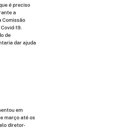
que é preciso
rante a
da Comissão
Covid-19.
do de
ntaria dar ajuda
umentou em
de março até os
elo diretor-