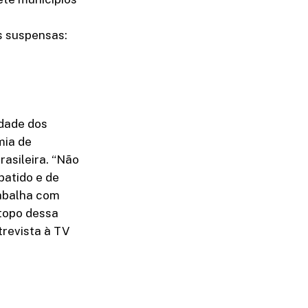
s suspensas:
idade dos
mia de
rasileira. “Não
batido e de
rabalha com
 topo dessa
trevista à TV