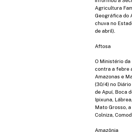
informou a Sec
Agricultura Fa
Geográfica do 
chuva no Estado
de abril).
Aftosa
O Ministério da
contra a febre 
Amazonas e Mato
(30/4) no Diário
de Apuí, Boca d
Ipixuna, Lábrea
Mato Grosso, a 
Colniza, Comodo
Amazônia