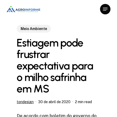
Skip
Menu
to
Close
main
Menu
content
Meio Ambiente
Estiagem pode
frustrar
expectativa para
o milho safrinha
em MS
tondesign
30 de abril de 2020
2 min read
De acordo com boletim do governo do