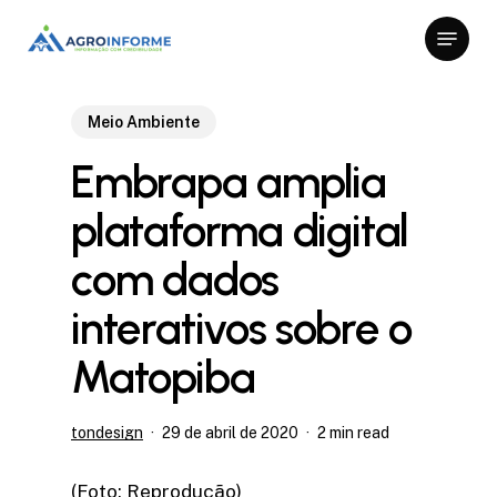
Skip
Menu
to
Close
main
Menu
content
Meio Ambiente
Embrapa amplia
plataforma digital
com dados
interativos sobre o
Matopiba
tondesign
29 de abril de 2020
2 min read
(Foto: Reprodução)