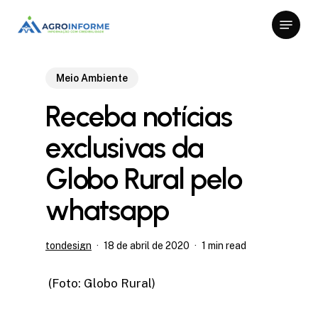
Skip
Menu
to
Close
main
Menu
content
Meio Ambiente
Receba notícias
exclusivas da
Globo Rural pelo
whatsapp
tondesign
18 de abril de 2020
1 min read
(Foto: Globo Rural)