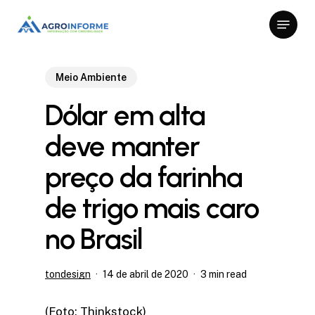
Skip
Menu
to
Close
main
Menu
content
Meio Ambiente
Dólar em alta
deve manter
preço da farinha
de trigo mais caro
no Brasil
tondesign
14 de abril de 2020
3 min read
(Foto: Thinkstock)