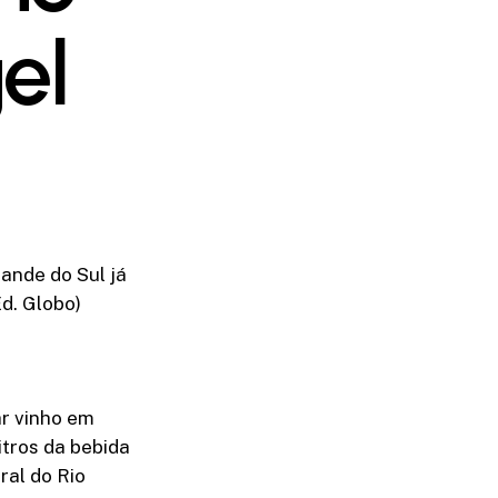
el
rande do Sul já
Ed. Globo)
r vinho em
itros da bebida
ral do Rio