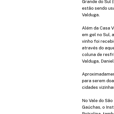
Grande do Sul 
estão sendo usa
Valduga.
Além da Casa V
em gel no Sul, 
vinho foi receb
através do aque
coluna de resfr
Valduga, Daniel
Aproximadament
para serem doa
cidades vizinha
No Vale do São 
Gaúchas, o Inst
Petrolina, tam