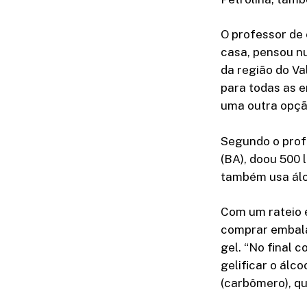
O professor de 
casa, pensou n
da região do V
para todas as 
uma outra opçã
Segundo o profe
(BA), doou 500 
também usa álco
Com um rateio 
comprar embalag
gel. “No final 
gelificar o álc
(carbômero), qu