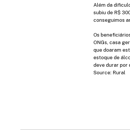
Além da dificu
subiu de R$ 300
conseguimos art
Os beneficiário
ONGs, casa geri
que doaram estã
estoque de álco
deve durar por
Source: Rural