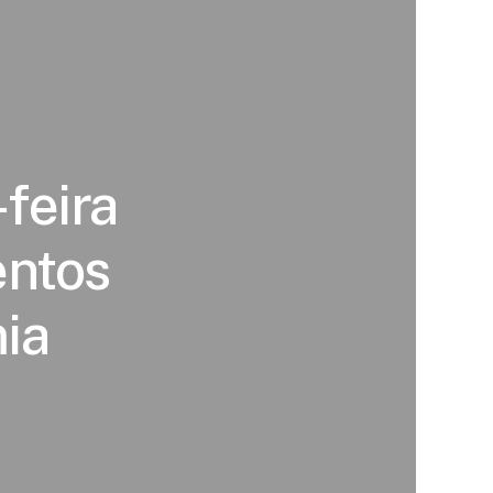
feira
entos
ia