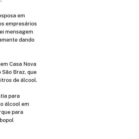
 esposa em
os empresários
ndei mensagem
tamente dando
la em Casa Nova
o São Braz, que
tros de álcool.
tia para
do álcool em
orque para
rbopol