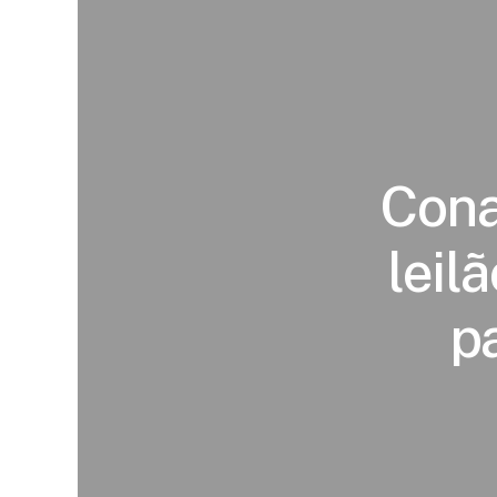
Cona
leil
p