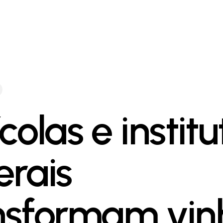
colas e institu
erais
nsformam vin