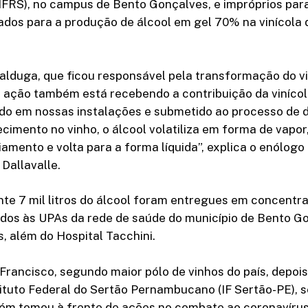
(IFRS), no campus de Bento Gonçalves, e impróprios par
dos para a produção de álcool em gel 70% na vinícola 
alduga, que ficou responsável pela transformação do v
a ação também está recebendo a contribuição da vinícol
ido em nossas instalações e submetido ao processo de 
cimento no vinho, o álcool volatiliza em forma de vapo
iamento e volta para a forma líquida”, explica o enólogo
 Dallavalle.
e 7 mil litros do álcool foram entregues em concentr
dos às UPAs da rede de saúde do município de Bento G
s, além do Hospital Tacchini.
Francisco, segundo maior pólo de vinhos do país, depoi
ituto Federal do Sertão Pernambucano (IF Sertão-PE), 
bém tomou à frente de ações no combate ao coronavírus