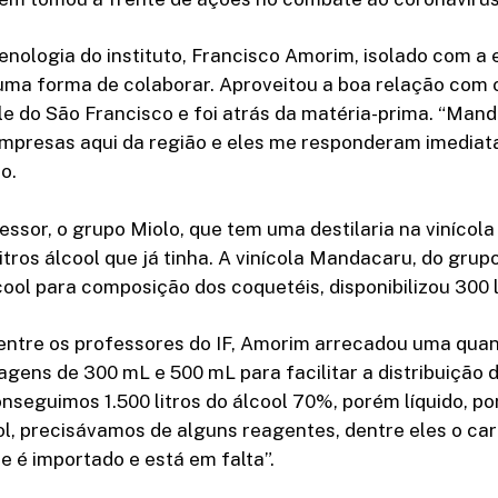
enologia do instituto, Francisco Amorim, isolado com a
uma forma de colaborar. Aproveitou a boa relação com 
ale do São Francisco e foi atrás da matéria-prima. “Ma
empresas aqui da região e eles me responderam imedia
o.
ssor, o grupo Miolo, que tem uma destilaria na viníco
litros álcool que já tinha. A vinícola Mandacaru, do grup
ol para composição dos coquetéis, disponibilizou 300 li
entre os professores do IF, Amorim arrecadou uma quan
ens de 300 mL e 500 mL para facilitar a distribuição 
conseguimos 1.500 litros do álcool 70%, porém líquido, p
ool, precisávamos de alguns reagentes, dentre eles o ca
e é importado e está em falta”.