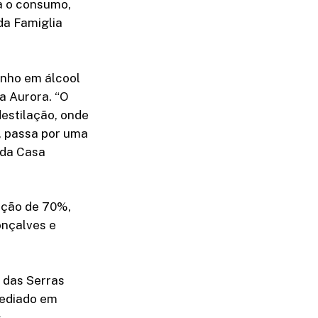
a o consumo,
da Famiglia
inho em álcool
a Aurora. “O
destilação, onde
r, passa por uma
 da Casa
ação de 70%,
onçalves e
s das Serras
sediado em
.