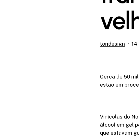
vel
tondesign
14 
Cerca de 50 mil
estão em proces
Vinícolas do N
álcool em gel p
que estavam gua