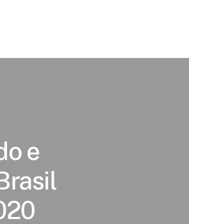
do e
Brasil
2020