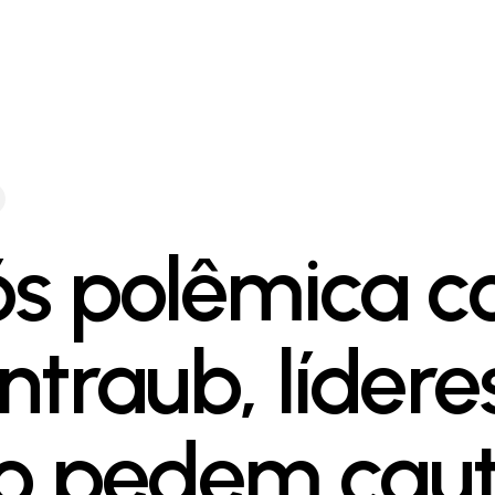
s polêmica 
ntraub, lídere
o pedem caut