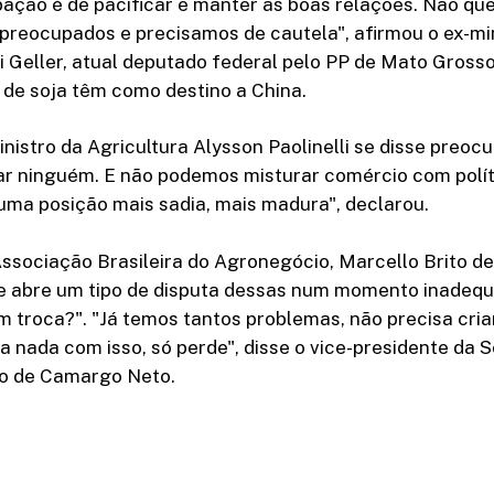
ação é de pacificar e manter as boas relações. Não qu
preocupados e precisamos de cautela", afirmou o ex-mi
i Geller, atual deputado federal pelo PP de Mato Grosso
 de soja têm como destino a China.
istro da Agricultura Alysson Paolinelli se disse preoc
ar ninguém. E não podemos misturar comércio com polít
uma posição mais sadia, mais madura", declarou.
ssociação Brasileira do Agronegócio, Marcello Brito de
e abre um tipo de disputa dessas num momento inadequ
 troca?". "Já temos tantos problemas, não precisa cria
a nada com isso, só perde", disse o vice-presidente da 
ro de Camargo Neto.