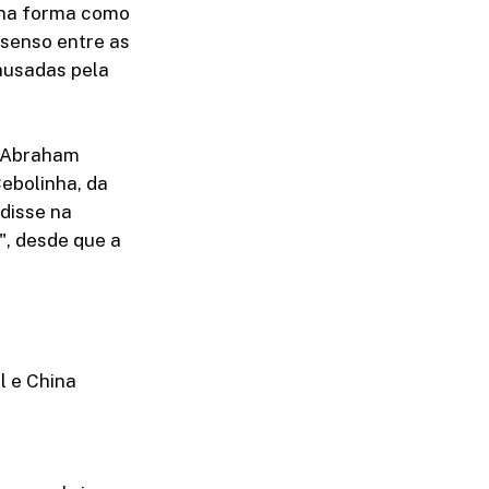
a na forma como
nsenso entre as
ausadas pela
, Abraham
ebolinha, da
 disse na
", desde que a
l e China