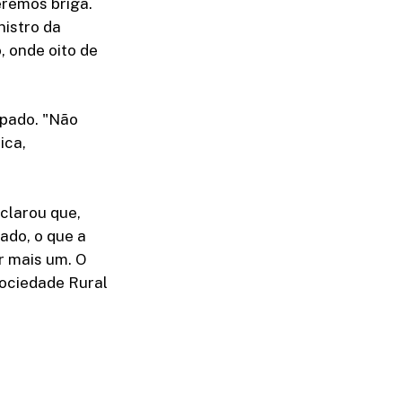
eremos briga.
nistro da
, onde oito de
upado. "Não
ica,
clarou que,
ado, o que a
r mais um. O
Sociedade Rural