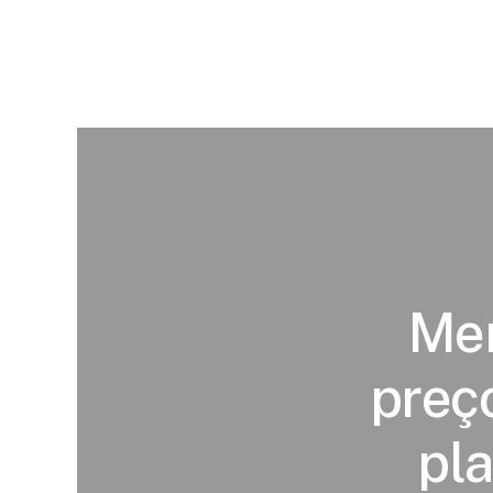
Mer
preç
pla