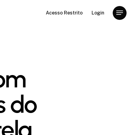
Acesso Restrito
Login
Menu
com
s do
ela