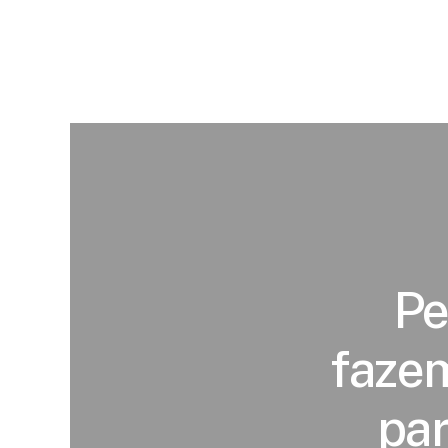
Pe
fazem
par