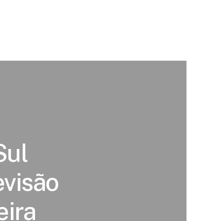
Sul
evisão
eira