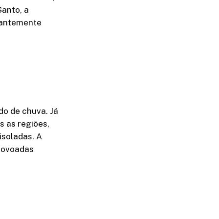
Santo, a
nantemente
o de chuva. Já
s as regiões,
isoladas. A
rovoadas