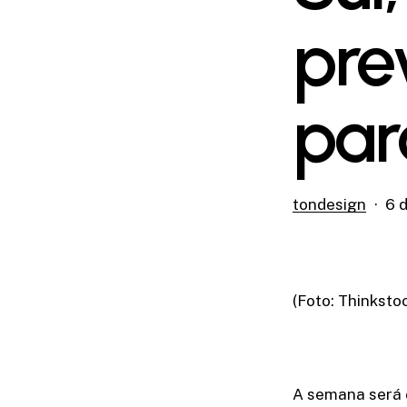
pre
par
tondesign
6 d
(Foto: Thinksto
A semana será 