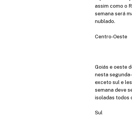
assim como o Ri
semana será ma
nublado.
Centro-Oeste
Goiás e oeste 
nesta segunda-f
exceto sul e le
semana deve se
isoladas todos o
Sul