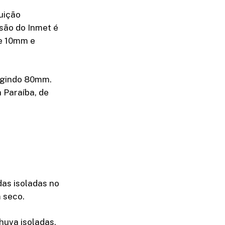
uição
são do Inmet é
re 10mm e
ingindo 80mm.
 Paraíba, de
das isoladas no
 seco.
huva isoladas,