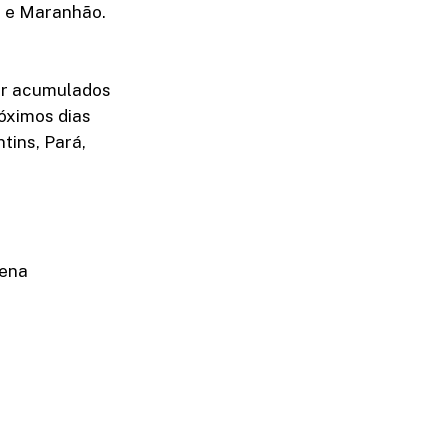
s e Maranhão.
ver acumulados
óximos dias
tins, Pará,
tena