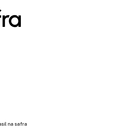
fra
sil na safra