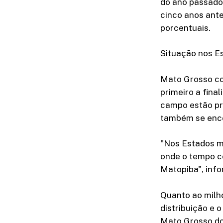
do ano passado
cinco anos ant
porcentuais.
Situação nos E
Mato Grosso co
primeiro a fina
campo estão pr
também se enco
"Nos Estados ma
onde o tempo c
Matopiba", inf
Quanto ao milho
distribuição e 
Mato Grosso do