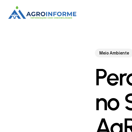
Skip
to
main
content
Meio Ambiente
Per
no 
AgR