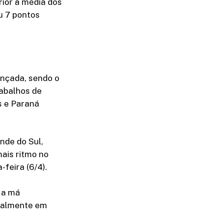
ior à média dos
u 7 pontos
ançada, sendo o
rabalhos de
s e Paraná
nde do Sul,
ais ritmo no
feira (6/4).
 a má
cialmente em