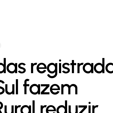
das registrad
Sul fazem
ural reduzir