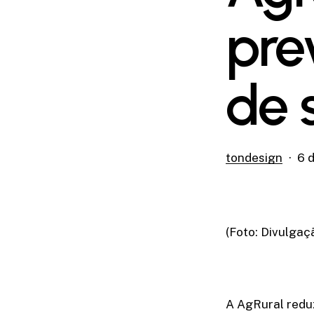
pre
de s
tondesign
6 d
(Foto: Divulgaç
A AgRural reduz