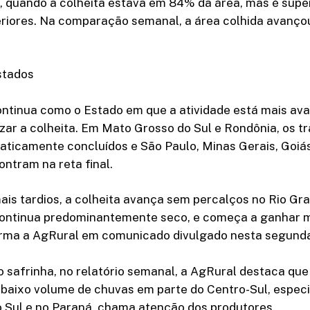
, quando a colheita estava em 84% da área, mas é super
eriores. Na comparação semanal, a área colhida avanço
stados
ntinua como o Estado em que a atividade está mais av
lizar a colheita. Em Mato Grosso do Sul e Rondônia, os t
aticamente concluídos e São Paulo, Minas Gerais, Goiá
ntram na reta final.
is tardios, a colheita avança sem percalços no Rio Gra
ontinua predominantemente seco, e começa a ganhar m
orma a AgRural em comunicado divulgado nesta segunda-
 safrinha, no relatório semanal, a AgRural destaca que
o baixo volume de chuvas em parte do Centro-Sul, espe
 Sul e no Paraná, chama atenção dos produtores.