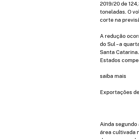
2019/20 de 124
toneladas. O v
corte na previs
A redução ocor
do Sul – a quar
Santa Catarina.
Estados compen
saiba mais
Exportações de
Ainda segundo a
área cultivada 