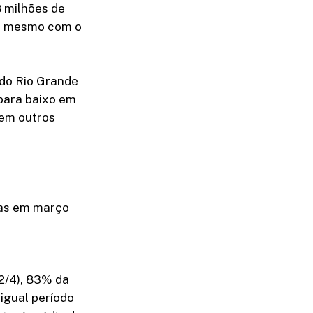
8 milhões de
a, mesmo com o
 do Rio Grande
 para baixo em
 em outros
das em março
(2/4), 83% da
igual período