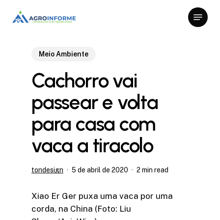
Skip
Menu
to
Close
main
Menu
content
Meio Ambiente
Cachorro vai
passear e volta
para casa com
vaca a tiracolo
tondesign
5 de abril de 2020
2 min read
Xiao Er Ger puxa uma vaca por uma
corda, na China (Foto: Liu