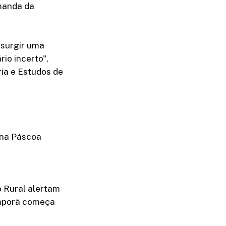
emanda da
 surgir uma
io incerto",
ia e Estudos de
 na Páscoa
 Rural alertam
emporã começa