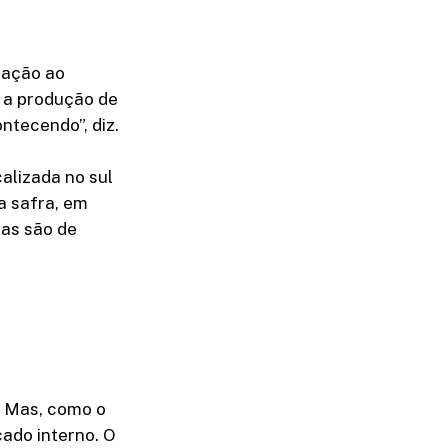
lação ao
 a produção de
ntecendo”, diz.
alizada no sul
a safra, em
das são de
. Mas, como o
cado interno. O