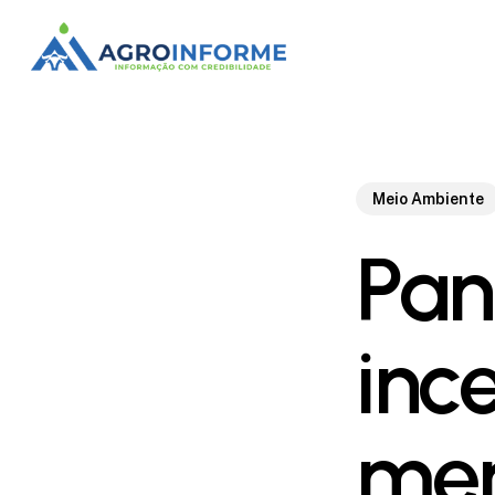
Skip
to
main
content
Meio Ambiente
Pan
inc
mer