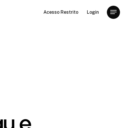
Acesso Restrito
Login
Menu
u e