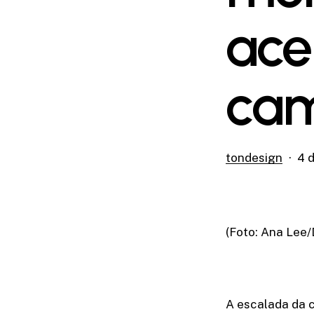
ace
cam
tondesign
4 d
(Foto: Ana Lee/
A escalada da c