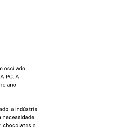
m oscilado
 AIPC. A
 no ano
do, a indústria
 a necessidade
r chocolates e