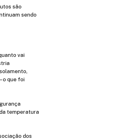
dutos são
ontinuam sendo
quanto vai
tria
isolamento,
 o que foi
egurança
 da temperatura
sociação dos