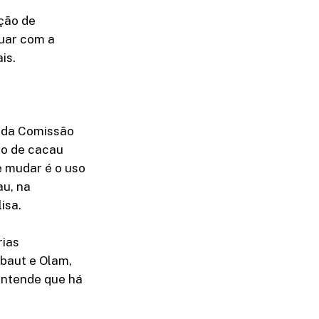
ção de
nuar com a
is.
s da Comissão
vo de cacau
 mudar é o uso
au, na
isa.
rias
ebaut e Olam,
entende que há