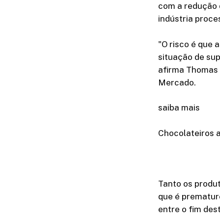
com a redução 
indústria proce
"O risco é que 
situação de sup
afirma Thomas 
Mercado.
saiba mais
Chocolateiros 
Tanto os produ
que é prematur
entre o fim des