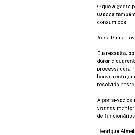
O que a gente p
usados também 
consumidos
Anna Paula Losi
Ela ressalta, p
durar a quaren
processadora fo
houve restrição
resolvido poste
A porta-voz da
visando manter
de funcionário
Henrique Almei