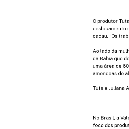
O produtor Tut
deslocamento d
cacau. “Os trab
Ao lado da mulh
da Bahia que de
uma área de 60 
amêndoas de al
Tuta e Juliana 
No Brasil, a Va
foco dos produt