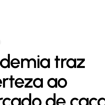
demia traz
erteza ao
cado de caca