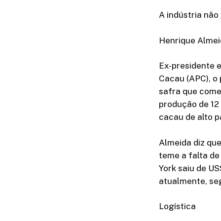
A indústria não
Henrique Almei
Ex-presidente 
Cacau (APC), o 
safra que come
produção de 12 
cacau de alto p
Almeida diz que
teme a falta d
York saiu de U
atualmente, se
Logística