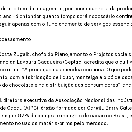
 ditar o tom da moagem – e, por consequência, da produ
e ano – é entender quanto tempo será necessário conti
eguir apenas com o funcionamento de serviços essencia
ocessamento
Costa Zugaib, chefe de Planejamento e Projetos sociai
ano da Lavoura Cacaueira (Ceplac) acredita que o culti
o ritmo. "A produção da amêndoa continua. O que pode
o, com a fabricação de liquor, manteiga e o pó de cac
o do chocolate e na distribuição aos consumidores", anal
, diretora executiva da Associação Nacional das Indúst
e Cacau (AIPC), órgão formado por Cargill, Barry Call
em por 97% da compra e moagem de cacau no Brasil, 
mento no uso da matéria-prima pelo mercado.