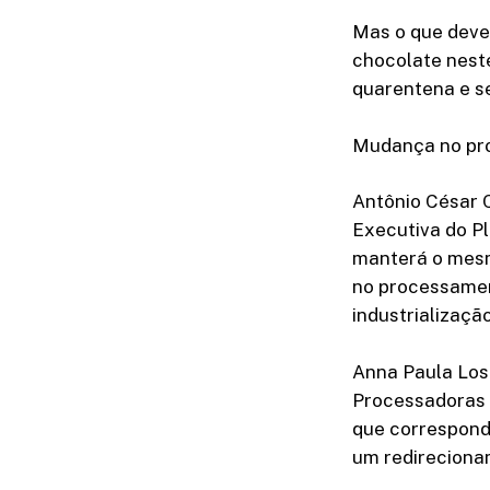
Mas o que deve
chocolate nest
quarentena e s
Mudança no pr
Antônio César 
Executiva do Pl
manterá o mesm
no processament
industrializaçã
Anna Paula Losi
Processadoras d
que correspond
um redireciona