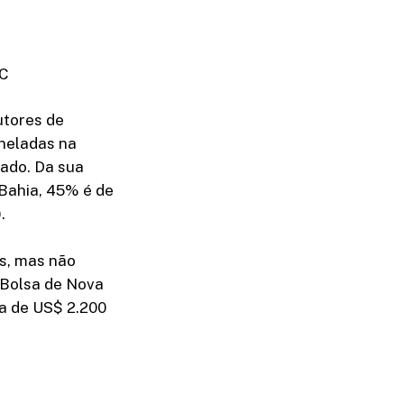
PC
utores de
oneladas na
ado. Da sua
 Bahia, 45% é de
.
os, mas não
 Bolsa de Nova
a de US$ 2.200