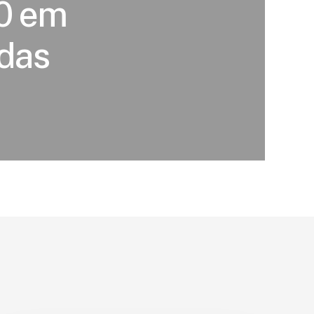
20 em
adas