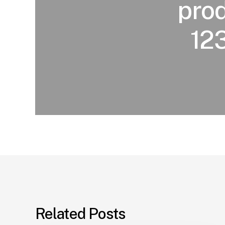
prod
123
Related Posts