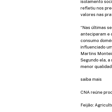
isolamento soc
refletiu nos p
valores nas pra
“Nas últimas s
anteciparam e 
consumo domést
influenciado um
Martins Monteir
Segundo ela, a
menor qualidade
saiba mais
CNA reúne produ
Feijão: Agricul