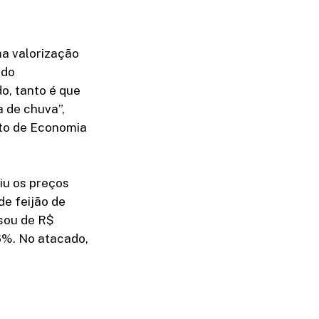
a valorização
 do
o, tanto é que
 de chuva”,
nto de Economia
iu os preços
de feijão de
ssou de R$
6%. No atacado,