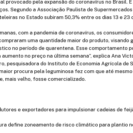
ial provocado pela expansão do coronavírus no Brasil. 
reços. Segundo a Associação Paulista de Supermercados 
teleiras no Estado subiram 50,3% entre os dias 13 e 23
emanas, com a pandemia de coronavírus, os consumidor
compraram uma quantidade maior do produto, visando g
ico no período de quarentena. Esse comportamento p
 aumento no preço na última semana”, explica Ana Victó
o, pesquisadora do Instituto de Economia Agrícola de S
 maior procura pela leguminosa fez com que até mesmo 
, mais velho, fosse comercializado.
tores e exportadores para impulsionar cadeias de feij
tura define zoneamento de risco climático para plantio 