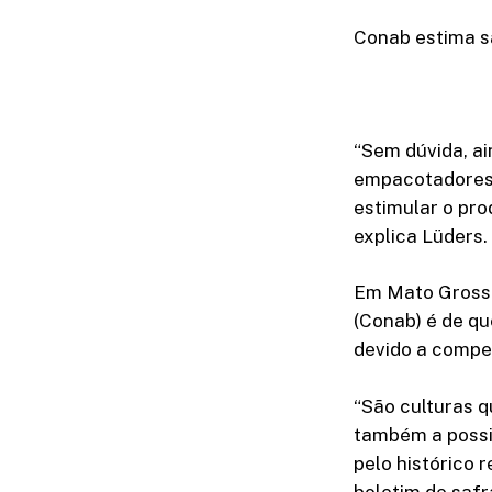
Conab estima sa
“Sem dúvida, ai
empacotadores 
estimular o prod
explica Lüders.
Em Mato Grosso
(Conab) é de qu
devido a compe
“São culturas 
também a possi
pelo histórico 
boletim de safr