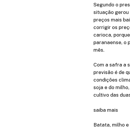
Segundo o presi
situação gerou
preços mais ba
corrigir os pr
carioca, porque
paranaense, o p
mês.
Com a safra a s
previsão é de q
condições climá
soja e do milho
cultivo das dua
saiba mais
Batata, milho 