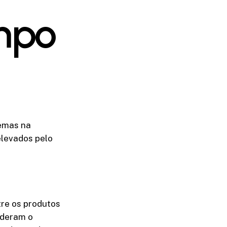
mpo
lemas na
levados pelo
ntre os produtos
ederam o