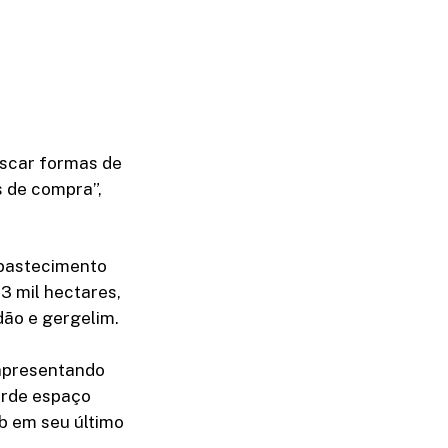
uscar formas de
s de compra”,
Abastecimento
3 mil hectares,
dão e gergelim.
 apresentando
erde espaço
ab em seu último