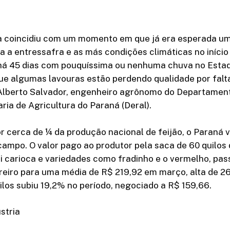
a coincidiu com um momento em que já era esperada um
a a entressafra e as más condições climáticas no início
há 45 dias com pouquíssima ou nenhuma chuva no Estad
ue algumas lavouras estão perdendo qualidade por falta
 Alberto Salvador, engenheiro agrônomo do Departame
aria de Agricultura do Paraná (Deral).
 cerca de ¼ da produção nacional de feijão, o Paraná v
ampo. O valor pago ao produtor pela saca de 60 quilos 
ui carioca e variedades como fradinho e o vermelho, pa
reiro para uma média de R$ 219,92 em março, alta de 2
ilos subiu 19,2% no período, negociado a R$ 159,66.
stria