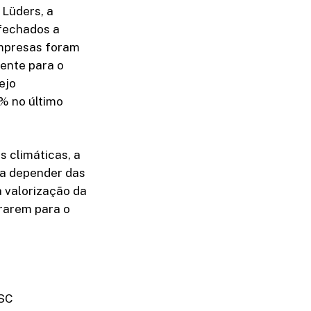
 Lüders, a
 fechados a
empresas foram
ente para o
ejo
8% no último
s climáticas, a
 a depender das
a valorização da
grarem para o
 SC