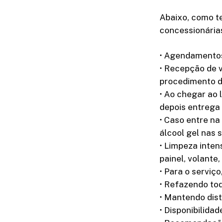
Abaixo, como t
concessionária
• Agendamentos
• Recepção de v
procedimento de
• Ao chegar ao 
depois entrega
• Caso entre na
álcool gel nas 
• Limpeza inten
painel, volante,
• Para o serviç
• Refazendo tod
• Mantendo dist
• Disponibilidad