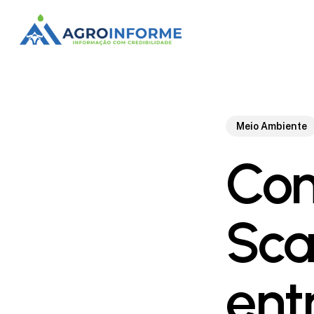
Skip
to
main
content
Meio Ambiente
Com
Sca
ent