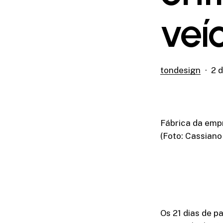
veí
tondesign
2 d
Fábrica da empr
(Foto: Cassiano
Os 21 dias de p