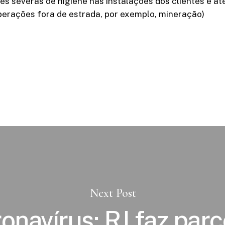
s severas de higiene nas instalações dos clientes e a
perações fora de estrada, por exemplo, mineração)
Next Post
onavírus: RJ faz parc