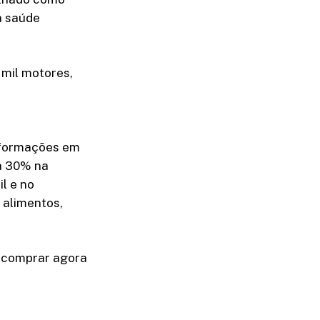
a saúde
 mil motores,
informações em
a 30% na
l e no
 alimentos,
a comprar agora