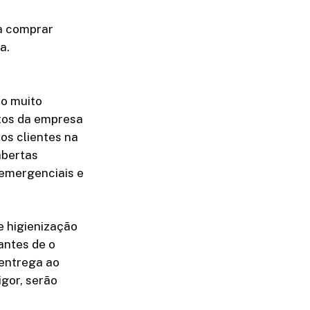
a comprar
a.
do muito
ntos da empresa
os clientes na
abertas
 emergenciais e
e higienização
antes de o
 entrega ao
gor, serão