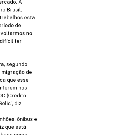
ercado. A
o Brasil,
 trabalhos está
eríodo de
 voltarmos no
fícil ter
ra, segundo
m migração de
ica que esse
erferem nas
DC (Crédito
lic”, diz.
inhões, ônibus e
iz que está
alhado como