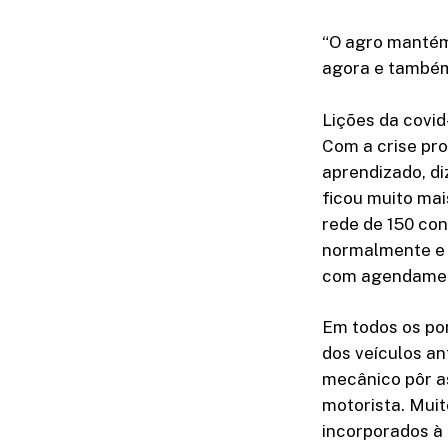
“O agro mantém
agora e também
Lições da covid
Com a crise pr
aprendizado, d
ficou muito mai
rede de 150 con
normalmente e 
com agendamen
Em todos os po
dos veículos an
mecânico pôr as
motorista. Muit
incorporados à r