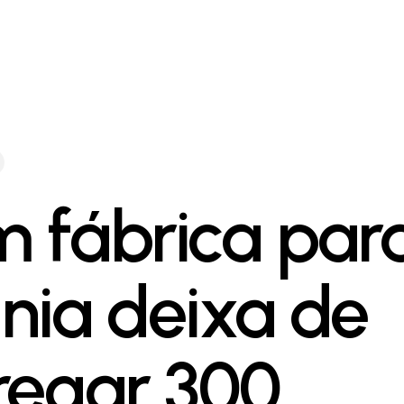
 fábrica par
nia deixa de
regar 300