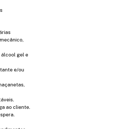
as
árias
 mecânico,
álcool gel e
etante e/ou
 maçanetas,
áveis.
a ao cliente.
espera.