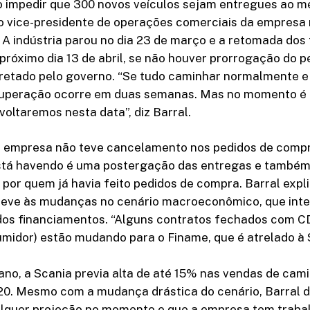
o impedir que 300 novos veículos sejam entregues ao m
o vice-presidente de operações comerciais da empresa n
 A indústria parou no dia 23 de março e a retomada dos
 próximo dia 13 de abril, se não houver prorrogação do p
retado pelo governo. “Se tudo caminhar normalmente e
cuperação ocorre em duas semanas. Mas no momento é di
voltaremos nesta data”, diz Barral.
a empresa não teve cancelamento nos pedidos de comp
está havendo é uma postergação das entregas e també
por quem já havia feito pedidos de compra. Barral expl
eve às mudanças no cenário macroeconômico, que int
 dos financiamentos. “Alguns contratos fechados com C
midor) estão mudando para o Finame, que é atrelado à Se
 ano, a Scania previa alta de até 15% nas vendas de cam
20. Mesmo com a mudança drástica do cenário, Barral d
qualquer projeção no momento e que a empresa tem trab