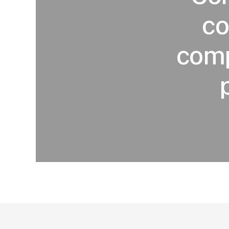
co
comp