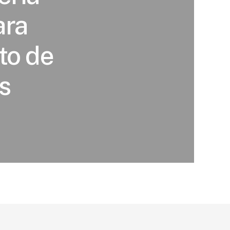
ara
to de
s