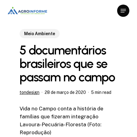
Skip
Menu
to
Close
main
Menu
content
Meio Ambiente
5 documentários
brasileiros que se
passam no campo
tondesign
28 de março de 2020
5 min read
Vida no Campo conta a história de
famílias que fizeram integração
Lavoura-Pecuária-Floresta (Foto:
Reprodução)