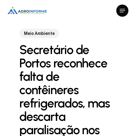
Skip
Menu
to
Close
main
Menu
content
Meio Ambiente
Secretário de
Portos reconhece
falta de
contêineres
refrigerados, mas
descarta
paralisação nos