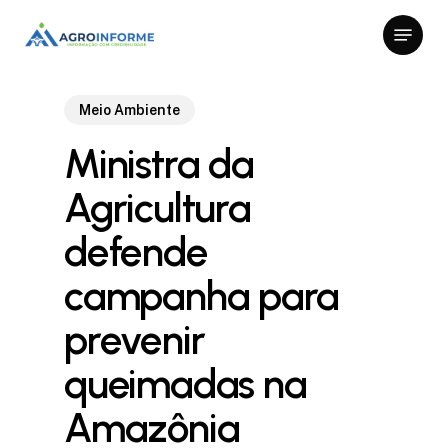
Skip
Menu
to
Close
main
Menu
content
Meio Ambiente
Ministra da
Agricultura
defende
campanha para
prevenir
queimadas na
Amazônia