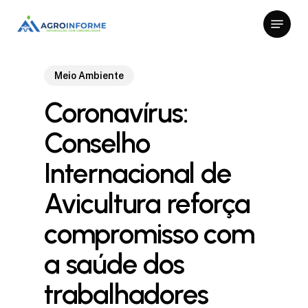
Skip
Menu
to
Close
main
Menu
content
Meio Ambiente
Coronavírus:
Conselho
Internacional de
Avicultura reforça
compromisso com
a saúde dos
trabalhadores