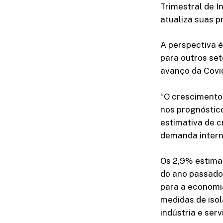
Trimestral de I
atualiza suas p
A perspectiva 
para outros se
avanço da Covid
“O crescimento
nos prognóstic
estimativa de 
demanda interna
Os 2,9% estima
do ano passado,
para a economia
medidas de iso
indústria e ser