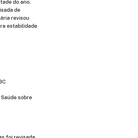
tade do ano.
isada de
ária revisou
ra estabilidade
 BC
a Saúde sobre
s foi revisada