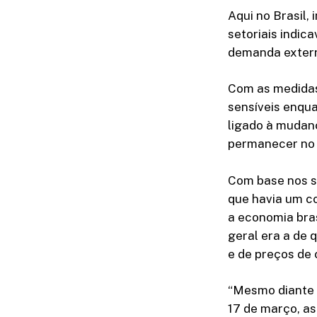
Aqui no Brasil,
setoriais indic
demanda extern
Com as medidas 
sensíveis enqu
ligado à mudan
permanecer no c
Com base nos s
que havia um c
a economia bras
geral era a de 
e de preços de
“Mesmo diante 
17 de março, a