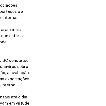
ssociações
mportados e a
 interna.
traram mais
 que estaria
pode
o BC constatou
onavírus sobre
ção, a avaliação
 das exportações
 interna.
sais até o dia
avam em virtude