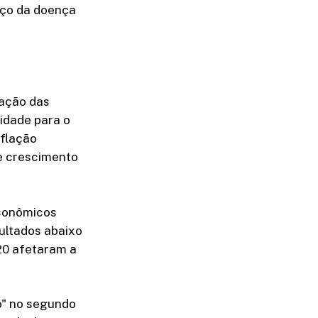
nço da doença
ração das
idade para o
nflação
e crescimento
econômicos
ultados abaixo
20 afetaram a
o" no segundo