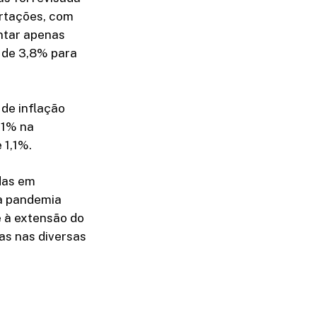
ortações, com
ntar apenas
 de 3,8% para
 de inflação
,1% na
 1,1%.
das em
da pandemia
e à extensão do
as nas diversas