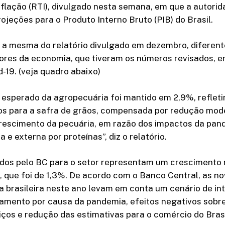
nflação (RTI), divulgado nesta semana, em que a autori
rojeções para o Produto Interno Bruto (PIB) do Brasil.
é a mesma do relatório divulgado em dezembro, diferen
tores da economia, que tiveram os números revisados, 
-19. (veja quadro abaixo)
 esperado da agropecuária foi mantido em 2,9%, reflet
os para a safra de grãos, compensada por redução mod
crescimento da pecuária, em razão dos impactos da pan
 e externa por proteínas”, diz o relatório.
dos pelo BC para o setor representam um crescimento 
 que foi de 1,3%. De acordo com o Banco Central, as n
 brasileira neste ano levam em conta um cenário de in
lamento por causa da pandemia, efeitos negativos sobr
viços e redução das estimativas para o comércio do Bras