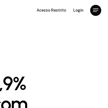
Acesso Restrito
Login
Menu
,9%
com