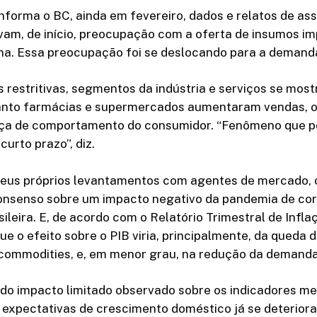
 informa o BC, ainda em fevereiro, dados e relatos de a
avam, de início, preocupação com a oferta de insumos i
a. Essa preocupação foi se deslocando para a demanda
restritivas, segmentos da indústria e serviços se mos
anto farmácias e supermercados aumentaram vendas, o
ça de comportamento do consumidor. “Fenômeno que 
urto prazo”, diz.
eus próprios levantamentos com agentes de mercado, 
onsenso sobre um impacto negativo da pandemia de cor
ileira. E, de acordo com o Relatório Trimestral de Infla
que o efeito sobre o PIB viria, principalmente, da queda
 commodities, e, em menor grau, na redução da demanda
do impacto limitado observado sobre os indicadores men
s expectativas de crescimento doméstico já se deterior