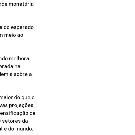
dade monetária
te do esperado
em meio ao
indo melhora
erada na
demia sobre a
maior do que o
ovas projeções
tensificação de
e setores da
il e do mundo.