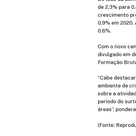
de 2,3% para 0
crescimento pr
0,9% em 2020. 
0,6%.
Com o novo cená
divulgado em d
Formação Bruta 
“Cabe destacar
ambiente de cr
sobre a ativid
período do surt
áreas”, pondera
(Fonte: Reprod