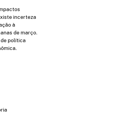
impactos
xiste incerteza
lação à
manas de março.
de política
nômica.
oria