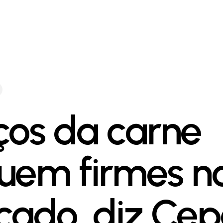
ços da carne
uem firmes n
cado, diz Ce