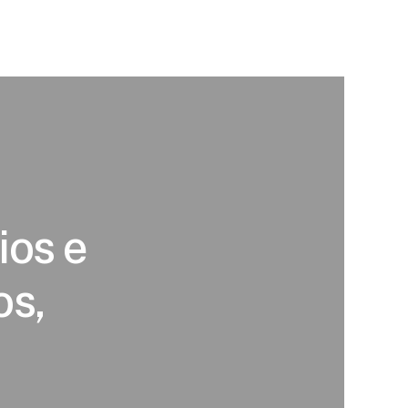
ios e
os,