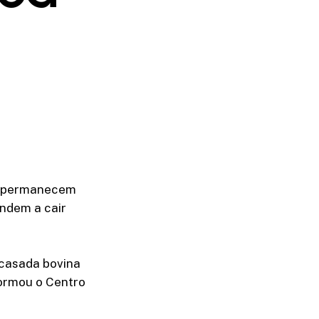
lo permanecem
endem a cair
 casada bovina
nformou o Centro