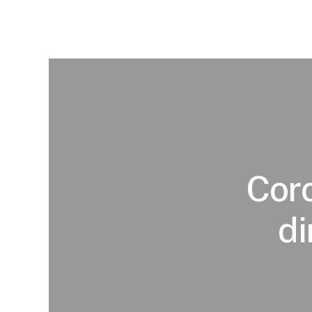
Coro
di