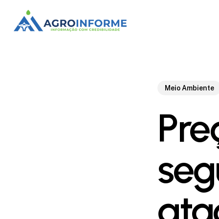
Skip
to
main
content
Meio Ambiente
Pre
seg
ata