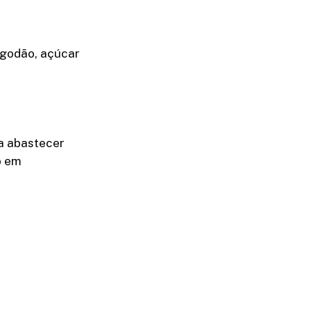
lgodão, açúcar
ra abastecer
o em