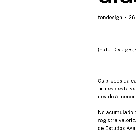
tondesign
26
(Foto: Divulgaç
Os preços da c
firmes nesta s
devido à menor
No acumulado da
registra valori
de Estudos Ava