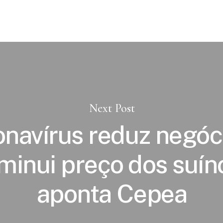
Next Post
navírus reduz negóc
minui preço dos suín
aponta Cepea