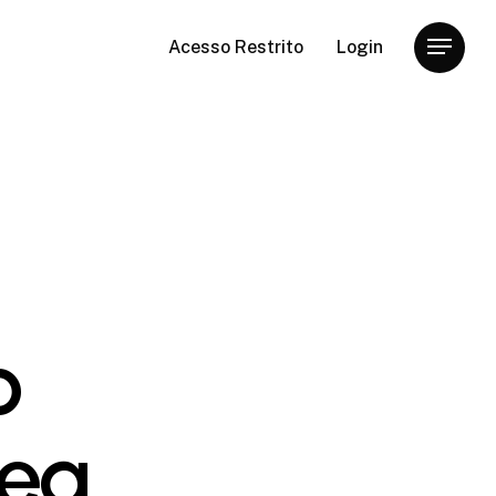
Acesso Restrito
Login
Menu
o
pea