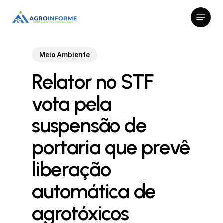
Skip
Menu
to
Close
main
Menu
content
Meio Ambiente
Relator no STF
vota pela
suspensão de
portaria que prevê
liberação
automática de
agrotóxicos