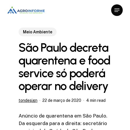
Skip
Menu
to
Close
main
Menu
content
Meio Ambiente
São Paulo decreta
quarentena e food
service só poderá
operar no delivery
tondesign
22 de março de 2020
4 min read
Anúncio de quarentena em São Paulo.
Da esquerda para a direita: secretário