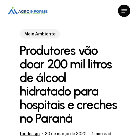
Skip
Menu
to
Close
main
Menu
content
Meio Ambiente
Produtores vão
doar 200 mil litros
de álcool
hidratado para
hospitais e creches
no Paraná
tondesign
20 de março de 2020
1 min read