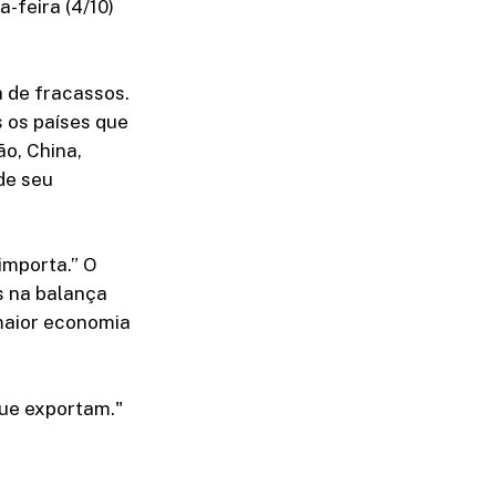
-feira (4/10)
a de fracassos.
 os países que
o, China,
de seu
importa.” O
s na balança
 maior economia
que exportam."