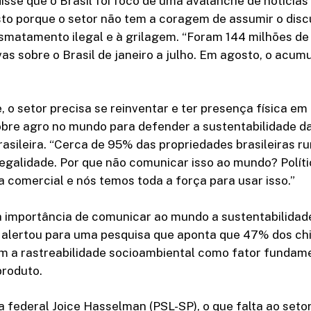
isse que o Brasil foi foco de uma avalanche de notícias
o porque o setor não tem a coragem de assumir o disc
smatamento ilegal e à grilagem. “Foram 144 milhões de
vas sobre o Brasil de janeiro a julho. Em agosto, o acum
e, o setor precisa se reinventar e ter presença física em
obre agro no mundo para defender a sustentabilidade d
asileira. “Cerca de 95% das propriedades brasileiras r
egalidade. Por que não comunicar isso ao mundo? Políti
comercial e nós temos toda a força para usar isso.”
a importância de comunicar ao mundo a sustentabilidad
to alertou para uma pesquisa que aponta que 47% dos ch
m a rastreabilidade socioambiental como fator fundame
roduto.
 federal Joice Hasselman (PSL-SP), o que falta ao seto