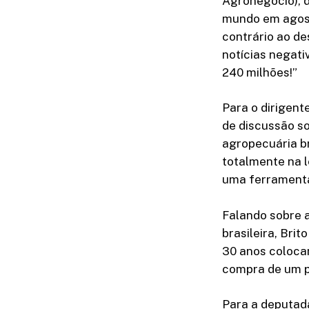
Agronegócio), d
mundo em agost
contrário ao de
notícias negati
240 milhões!”
Para o dirigent
de discussão s
agropecuária br
totalmente na l
uma ferramenta 
Falando sobre 
brasileira, Bri
30 anos coloca
compra de um p
Para a deputada