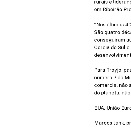
rurais e lidera
em Ribeirão Pret
“Nos últimos 40
São quatro déc
conseguiram au
Coreia do Sul e
desenvolviment
Para Troyjo, pa
número 2 do Mi
comercial não s
do planeta, não
EUA, União Eur
Marcos Jank, pr