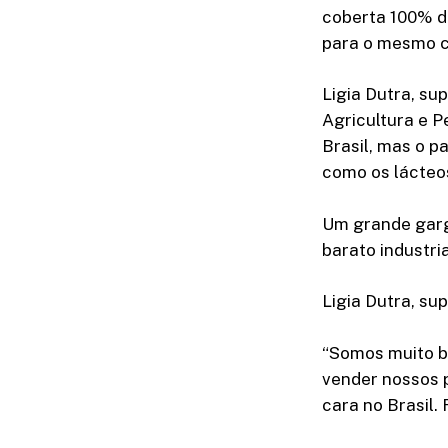
coberta 100% de
para o mesmo c
Ligia Dutra, s
Agricultura e P
Brasil, mas o p
como os lácteos
Um grande garga
barato industria
Ligia Dutra, s
“Somos muito b
vender nossos p
cara no Brasil. 