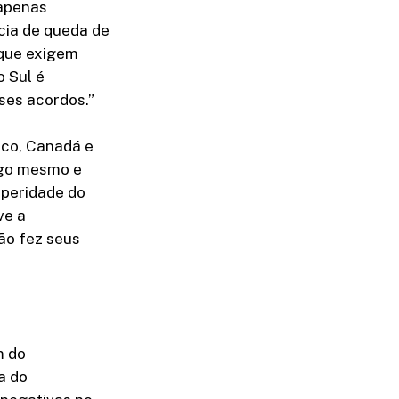
 apenas
cia de queda de
que exigem
 Sul é
sses acordos.”
ico, Canadá e
igo mesmo e
speridade do
ve a
ão fez seus
m do
a do