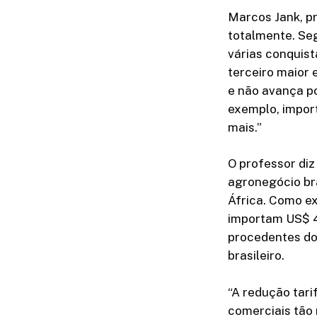
Marcos Jank, p
totalmente. Seg
várias conquist
terceiro maior 
e não avança po
exemplo, impor
mais.”
O professor di
agronegócio bra
África. Como ex
importam US$ 4
procedentes do
brasileiro.
“A redução tar
comerciais tão 