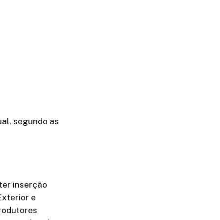
ual, segundo as
ter inserção
Exterior e
produtores