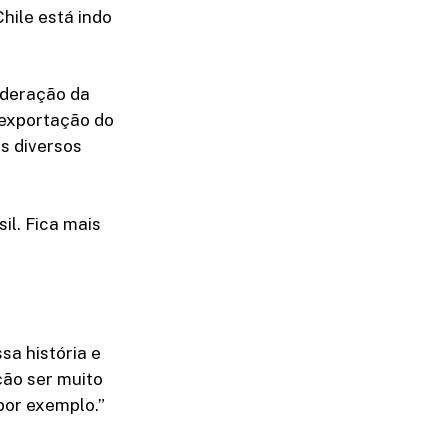
hile está indo
ederação da
e exportação do
s diversos
il. Fica mais
a história e
ção ser muito
 por exemplo.”