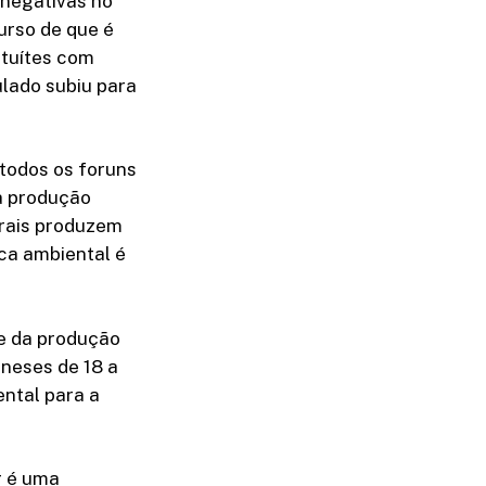
 negativas no
urso de que é
 tuítes com
ulado subiu para
 todos os foruns
a produção
urais produzem
ca ambiental é
e da produção
ineses de 18 a
ntal para a
r é uma