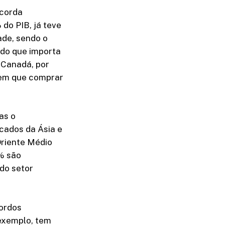
ncorda
do PIB, já teve
ade, sendo o
 do que importa
 Canadá, por
tem que comprar
mas o
cados da Ásia e
Oriente Médio
% são
do setor
cordos
 exemplo, tem