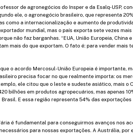
rofessor de agronegócios do Insper e da Esalq-USP, co
undo ele, o agronegócio brasileiro, que representa 20% 
as como a internacionalização e aumento de produtivid
exportador mundial, mas o país exporta sete vezes mais
rque não faz barganhas. “EUA, União Europeia, China e
tam mais do que exportam. O fato é: para vender mais 
z que o acordo Mercosul-União Europeia é importante, 
sileiro precisa focar no que realmente importa: os mer
emplo, ele citou que o leste e sudeste asiático, mais o 
20 bilhões em produtos agropecuários, mas apenas 10
 Brasil. E essa região representa 54% das exportações 
ifária é fundamental para conseguirmos avanços nos a
necessários para nossas exportações. A Austrália, por