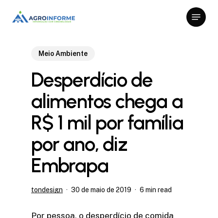
Skip
Menu
to
Close
main
Menu
content
Meio Ambiente
Desperdício de
alimentos chega a
R$ 1 mil por família
por ano, diz
Embrapa
tondesign
30 de maio de 2019
6 min read
Por pessoa, o desperdício de comida