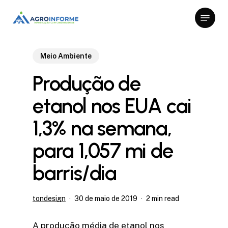
Skip
Menu
to
Close
main
Menu
content
Meio Ambiente
Produção de
etanol nos EUA cai
1,3% na semana,
para 1,057 mi de
barris/dia
tondesign
30 de maio de 2019
2 min read
A produção média de etanol nos