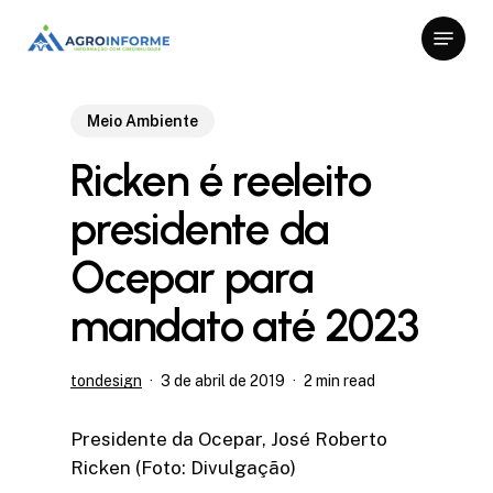
Skip
Menu
to
Close
main
Menu
content
Meio Ambiente
Ricken é reeleito
presidente da
Ocepar para
mandato até 2023
tondesign
3 de abril de 2019
2 min read
Presidente da Ocepar, José Roberto
Ricken (Foto: Divulgação)