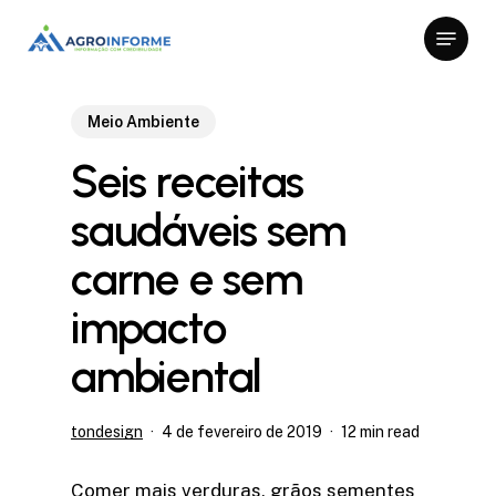
Skip
Menu
to
Close
main
Menu
content
Meio Ambiente
Seis receitas
saudáveis sem
carne e sem
impacto
ambiental
tondesign
4 de fevereiro de 2019
12 min read
Comer mais verduras, grãos sementes