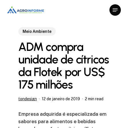
Skip
Menu
to
Close
main
Menu
content
Meio Ambiente
ADM compra
unidade de cítricos
da Flotek por US$
175 milhões
tondesign
12 de janeiro de 2019
2 min read
Empresa adquirida é especializada em
sabores para alimentos e bebidas