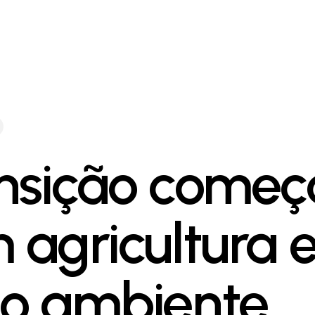
nsição começ
 agricultura 
o ambiente