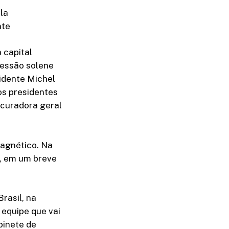
la
nte
à capital
sessão solene
idente Michel
os presidentes
ocuradora geral
magnético. Na
o, em um breve
rasil, na
 equipe que vai
binete de