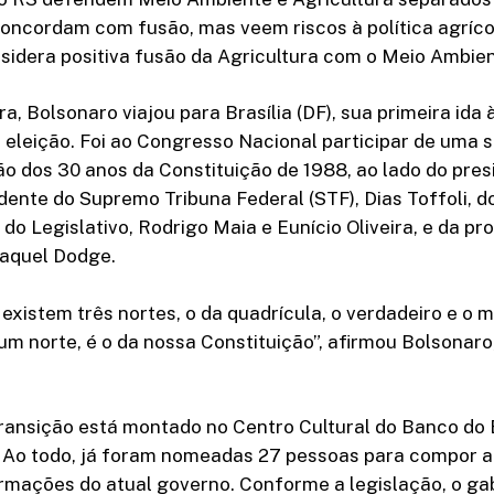
concordam com fusão, mas veem riscos à política agríco
sidera positiva fusão da Agricultura com o Meio Ambie
a, Bolsonaro viajou para Brasília (DF), sua primeira ida 
 eleição. Foi ao Congresso Nacional participar de uma 
 dos 30 anos da Constituição de 1988, ao lado do pres
dente do Supremo Tribuna Federal (STF), Dias Toffoli, d
do Legislativo, Rodrigo Maia e Eunício Oliveira, e da pr
Raquel Dodge.
 existem três nortes, o da quadrícula, o verdadeiro e o 
m norte, é o da nossa Constituição”, afirmou Bolsonar
ransição está montado no Centro Cultural do Banco do B
. Ao todo, já foram nomeadas 27 pessoas para compor a
rmações do atual governo. Conforme a legislação, o ga