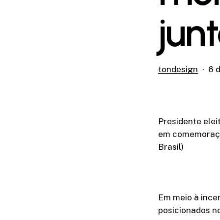
jun
tondesign
6 
Presidente elei
em comemoração
Brasil)
Em meio à ince
posicionados no