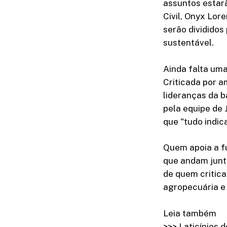
assuntos estarã
Civil, Onyx Lor
serão divididos
sustentável.
Ainda falta uma
Criticada por a
lideranças da b
pela equipe de 
que "tudo indi
Quem apoia a f
que andam junt
de quem critica
agropecuária e
Leia também
>>> Laticínios