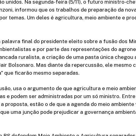
o unidos. Na segunda-feira (5/11), o futuro ministro-ch
enzoni, informou que os trabalhos de preparação da nov
 por temas. Um deles é agricultura, meio ambiente e pr
 palavra final do presidente eleito sobre a fusão dos Min
mbientalistas e por parte das representações do agrone
ancada ruralista, a criação de uma pasta única chegou 
Jair Bolsonaro. Mas diante da repercussão, ele mesmo 
ca" que ficarão mesmo separadas.
usão, usa o argumento de que agricultura e meio ambie
as e podem ser administradas por um só ministro. Entr
 a proposta, estão o de que a agenda do meio ambiente 
 que uma junção pode prejudicar a governança ambiental
 do RS defendem Meio Ambiente e Agricultura separados