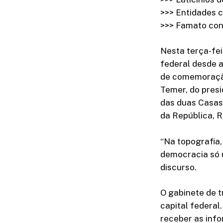
>>> Entidades 
>>> Famato con
Nesta terça-feir
federal desde a
de comemoração
Temer, do presi
das duas Casas 
da República, 
“Na topografia,
democracia só u
discurso.
O gabinete de t
capital federal
receber as info