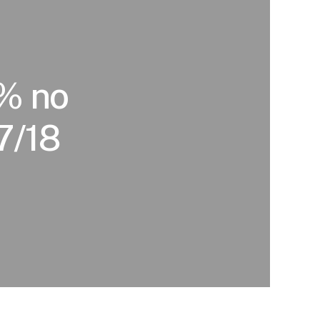
6% no
7/18