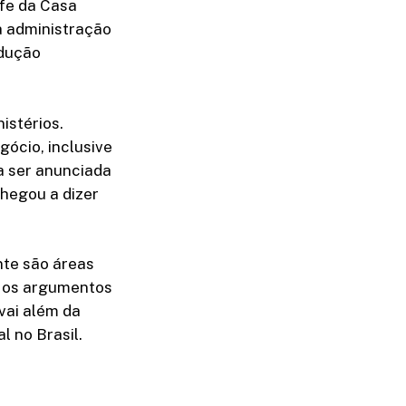
efe da Casa
a administração
odução
istérios.
gócio, inclusive
a ser anunciada
chegou a dizer
nte são áreas
e os argumentos
vai além da
 no Brasil.