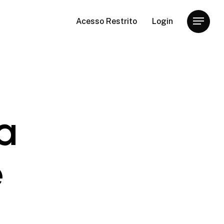
Acesso Restrito
Login
Menu
a
e