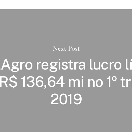
Next Post
lAgro registra lucro l
R$ 136,64 mi no 1º tr
2019