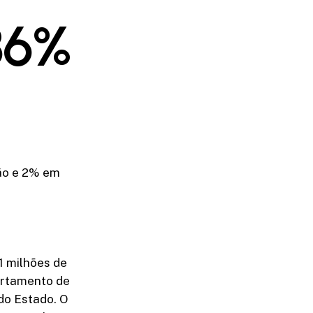
86%
ão e 2% em
1 milhões de
partamento de
do Estado. O