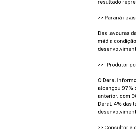
resultado repr
>> Paraná regis
Das lavouras d
média condição
desenvolviment
>> “Produtor po
O Deral informo
alcançou 97% d
anterior, com 
Deral, 4% das 
desenvolviment
>> Consultoria 