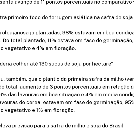
esenta avanço de 11 pontos porcentuais no comparativo
tra primeiro foco de ferrugem asiática na safra de soja
a oleaginosa já plantadas, 98% estavam em boa condiç
. Do total plantado, 11% estava em fase de germinação
o vegetativo e 4% em floração.
deria colher até 130 sacas de soja por hectare”
u, também, que o plantio da primeira safra de milho (ve
o total, aumento de 3 pontos porcentuais em relação 
96% das lavouras em boa situação e 4% em média condi
lavouras do cereal estavam em fase de germinação, 9
o vegetativo e 1% em floração.
eleva previsão para a safra de milho e soja do Brasil