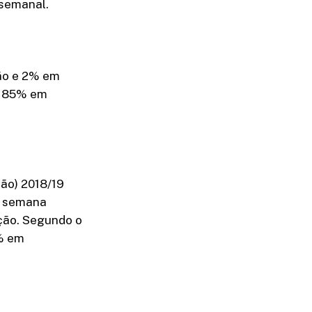
 semanal.
ão e 2% em
, 85% em
rão) 2018/19
à semana
ção. Segundo o
5% em