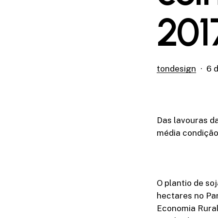
201
tondesign
6 
Das lavouras d
média condição 
O plantio de so
hectares no Par
Economia Rural 