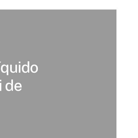
íquido
i de