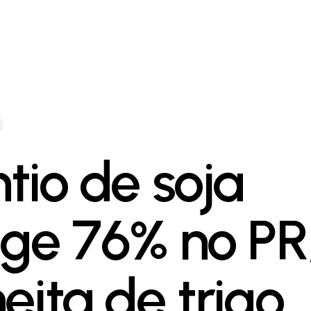
ntio de soja
nge 76% no PR
eita de trigo