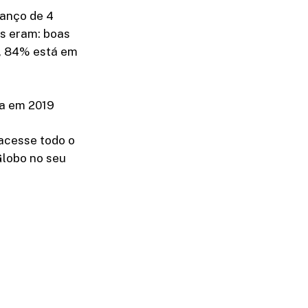
vanço de 4
s eram: boas
o, 84% está em
ja em 2019
acesse todo o
Globo no seu