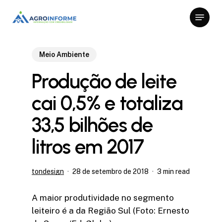
Skip
Menu
to
Close
main
Menu
content
Meio Ambiente
Produção de leite
cai 0,5% e totaliza
33,5 bilhões de
litros em 2017
tondesign
28 de setembro de 2018
3 min read
A maior produtividade no segmento
leiteiro é a da Região Sul (Foto: Ernesto