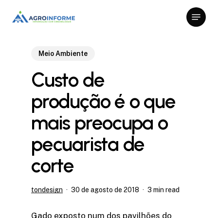
Skip
Menu
to
Close
main
Menu
content
Meio Ambiente
Custo de
produção é o que
mais preocupa o
pecuarista de
corte
tondesign
30 de agosto de 2018
3 min read
Gado exposto num dos pavilhões do