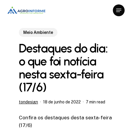
Skip
Menu
to
Close
main
Menu
content
Meio Ambiente
Destaques do dia:
o que foi notícia
nesta sexta-feira
(17/6)
tondesign
18 de junho de 2022
7 min read
Confira os destaques desta sexta-feira
(17/6)