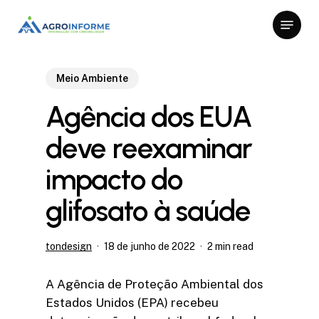
Skip
Menu
to
Close
main
Menu
content
Meio Ambiente
Agência dos EUA
deve reexaminar
impacto do
glifosato à saúde
tondesign
18 de junho de 2022
2 min read
A Agência de Proteção Ambiental dos
Estados Unidos (EPA) recebeu