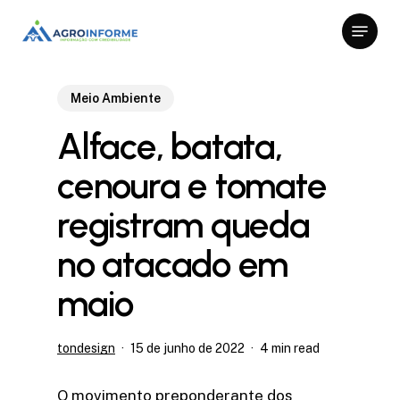
Skip
Menu
to
Close
main
Menu
content
Meio Ambiente
Alface, batata,
cenoura e tomate
registram queda
no atacado em
maio
tondesign
15 de junho de 2022
4 min read
O movimento preponderante dos