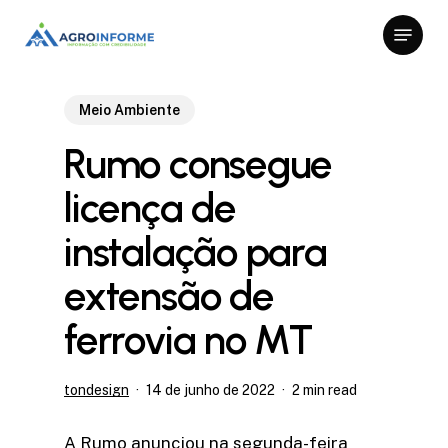
Skip
Menu
to
Close
main
Menu
content
Meio Ambiente
Rumo consegue
licença de
instalação para
extensão de
ferrovia no MT
tondesign
14 de junho de 2022
2 min read
A Rumo anunciou na segunda-feira