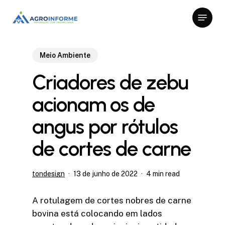
Skip
Menu
to
Close
main
Menu
content
Meio Ambiente
Criadores de zebu
acionam os de
angus por rótulos
de cortes de carne
tondesign
13 de junho de 2022
4 min read
A rotulagem de cortes nobres de carne
bovina está colocando em lados