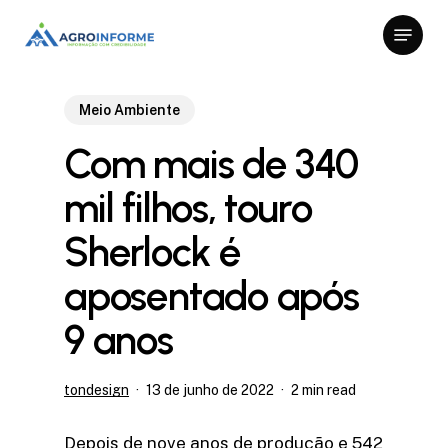
Skip
Menu
to
Close
main
Menu
content
Meio Ambiente
Com mais de 340
mil filhos, touro
Sherlock é
aposentado após
9 anos
tondesign
13 de junho de 2022
2 min read
Depois de nove anos de produção e 542