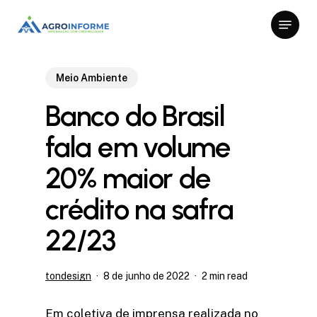
Skip
Menu
to
Close
main
Menu
content
Meio Ambiente
Banco do Brasil
fala em volume
20% maior de
crédito na safra
22/23
tondesign
8 de junho de 2022
2 min read
Em coletiva de imprensa realizada no