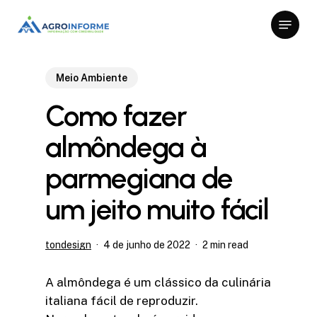
Skip
Menu
to
Close
main
Menu
content
Meio Ambiente
Como fazer
almôndega à
parmegiana de
um jeito muito fácil
tondesign
4 de junho de 2022
2 min read
A almôndega é um clássico da culinária
italiana fácil de reproduzir.