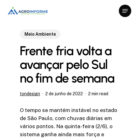
Skip
Menu
to
Close
main
Menu
content
Meio Ambiente
Frente fria volta a
avançar pelo Sul
no fim de semana
tondesign
2 de junho de 2022
2 min read
O tempo se mantém instável no estado
de São Paulo, com chuvas diárias em
vários pontos. Na quinta-feira (2/6), o
sistema ganha ainda mais força e