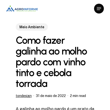
Skip
Menu
to
Close
main
Menu
content
Meio Ambiente
Como fazer
galinha ao molho
pardo com vinho
tinto e cebola
torrada
tondesign
31 de maio de 2022
2 min read
A galinha ao molho pardo é um prato da