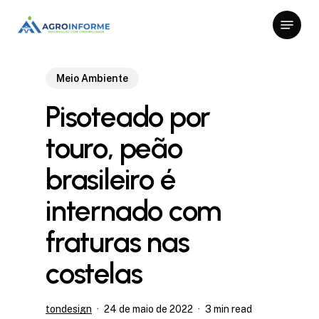
Skip
Menu
to
Close
main
Menu
content
Meio Ambiente
Pisoteado por
touro, peão
brasileiro é
internado com
fraturas nas
costelas
tondesign
24 de maio de 2022
3 min read