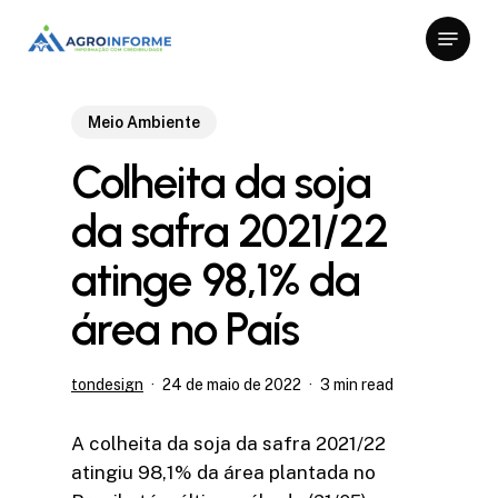
Skip
Menu
to
Close
main
Menu
content
Meio Ambiente
Colheita da soja
da safra 2021/22
atinge 98,1% da
área no País
tondesign
24 de maio de 2022
3 min read
A colheita da soja da safra 2021/22
atingiu 98,1% da área plantada no