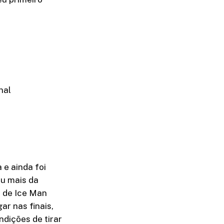
a
nal
 e ainda foi
ou mais da
o de Ice Man
r nas finais,
dições de tirar