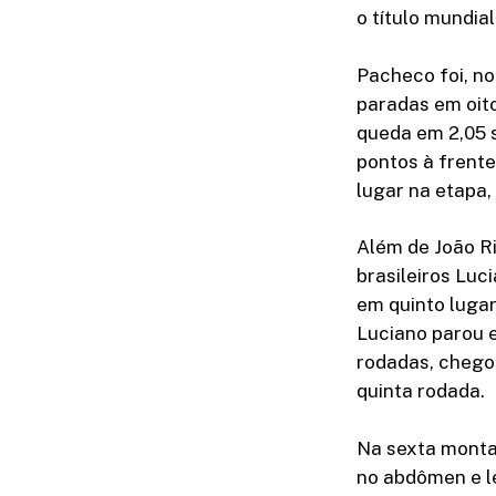
o título mundia
Pacheco foi, n
paradas em oit
queda em 2,05 
pontos à frente
lugar na etapa,
Além de João R
brasileiros Luc
em quinto lugar
Luciano parou 
rodadas, chegou
quinta rodada.
Na sexta montar
no abdômen e l