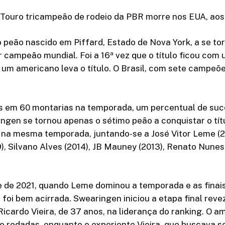
ouro tricampeão de rodeio da PBR morre nos EUA, aos 
 o peão nascido em Piffard, Estado de Nova York, a se tor
 campeão mundial. Foi a 16ª vez que o título ficou com
um americano leva o título. O Brasil, com sete campeõe
 em 60 montarias na temporada, um percentual de suc
gen se tornou apenas o sétimo peão a conquistar o tít
is na mesma temporada, juntando-se a José Vitor Leme (2
, Silvano Alves (2014), JB Mauney (2013), Renato Nunes
 de 2021, quando Leme dominou a temporada e as finais,
o foi bem acirrada. Swearingen iniciou a etapa final rev
 Ricardo Vieira, de 37 anos, na liderança do ranking. O a
to rodadas, enquanto o experiente Vieira, que buscava s