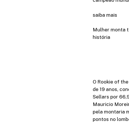
campeão mundia
saiba mais
Mulher monta to
história
O Rookie of the
de 19 anos, co
Sellars por 66,
Mauricio Morei
pela montaria 
pontos no lombo