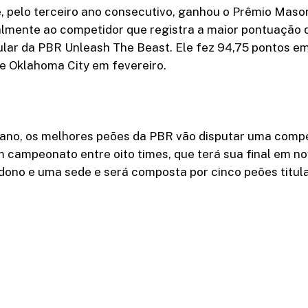
e, pelo terceiro ano consecutivo, ganhou o Prêmio Maso
lmente ao competidor que registra a maior pontuação 
lar da PBR Unleash The Beast. Ele fez 94,75 pontos em
e Oklahoma City em fevereiro.
 ano, os melhores peões da PBR vão disputar uma compe
m campeonato entre oito times, que terá sua final em 
ono e uma sede e será composta por cinco peões titula