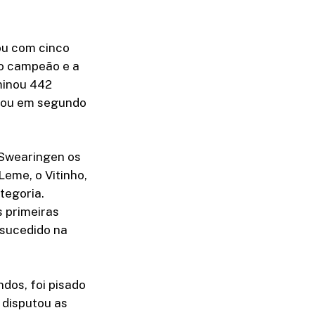
ou com cinco
mo campeão e a
minou 442
inou em segundo
 Swearingen os
Leme, o Vitinho,
tegoria.
 primeiras
-sucedido na
dos, foi pisado
 disputou as