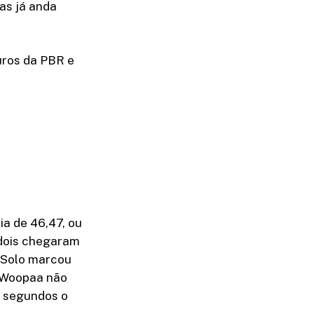
as já anda
uros da PBR e
ia de 46,47, ou
 dois chegaram
n Solo marcou
. Woopaa não
6 segundos o