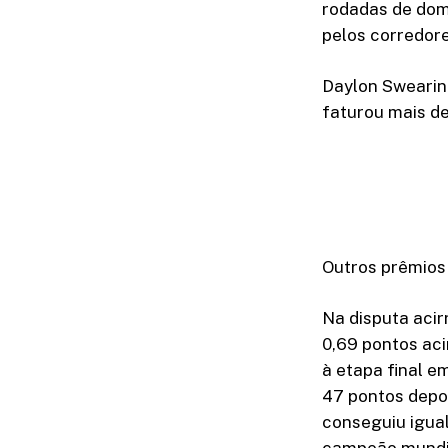
rodadas de domi
pelos corredore
Daylon Swearin
faturou mais d
Outros prêmios
Na disputa acir
0,69 pontos ac
à etapa final e
47 pontos depo
conseguiu igua