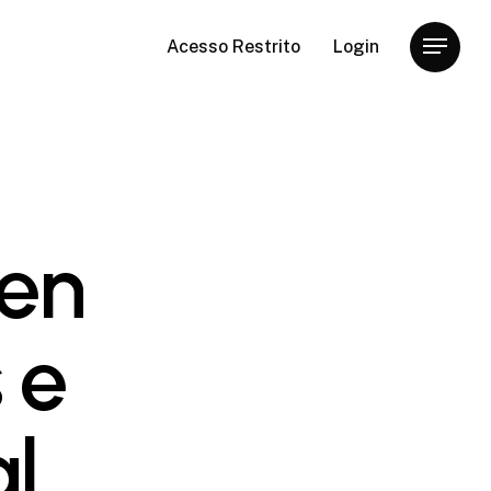
Acesso Restrito
Login
Menu
en
 e
l