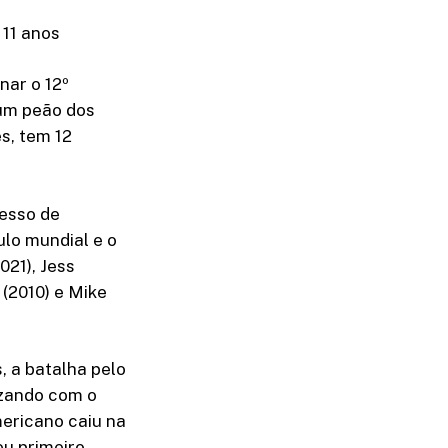
11 anos
nar o 12º
 um peão dos
s, tem 12
esso de
ulo mundial e o
021), Jess
 (2010) e Mike
 a batalha pelo
ezando com o
mericano caiu na
eu primeiro