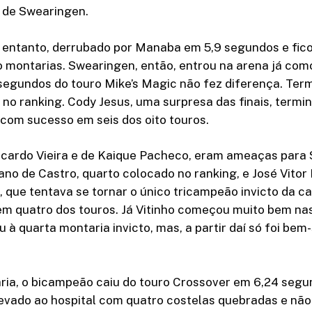
l de Swearingen.
o entanto, derrubado por Manaba em 5,9 segundos e fic
o montarias. Swearingen, então, entrou na arena já co
segundos do touro Mike’s Magic não fez diferença. Ter
 no ranking. Cody Jesus, uma surpresa das finais, term
 com sucesso em seis dos oito touros.
icardo Vieira e de Kaique Pacheco, eram ameaças para
iano de Castro, quarto colocado no ranking, e José Vitor 
, que tentava se tornar o único tricampeão invicto da ca
em quatro dos touros. Já Vitinho começou muito bem nas
 à quarta montaria invicto, mas, a partir daí só foi bem
ia, o bicampeão caiu do touro Crossover em 6,24 segun
evado ao hospital com quatro costelas quebradas e não