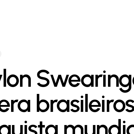
lon Swearing
era brasileiros
quista mundia