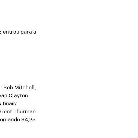
E entrou para a
: Bob Mitchell,
eão Clayton
finais:
/Brent Thurman
 somando 94,25