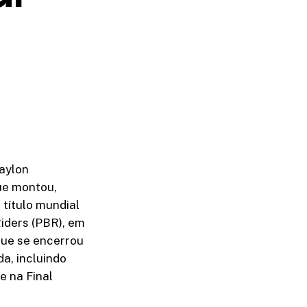
Daylon
ue montou,
 título mundial
Riders (PBR), em
 que se encerrou
a, incluindo
e na Final