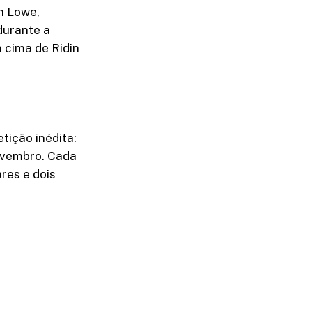
n Lowe,
durante a
 cima de Ridin
tição inédita:
novembro. Cada
res e dois