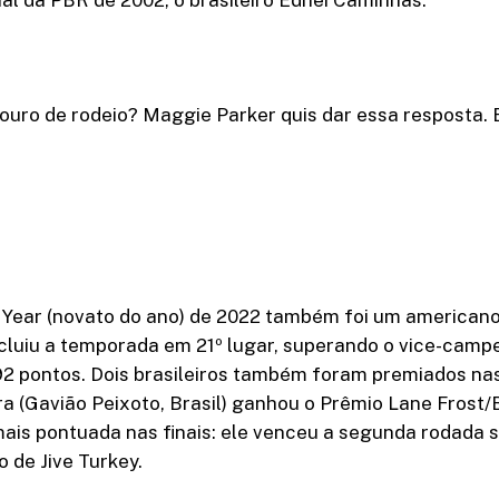
l da PBR de 2002, o brasileiro Ednei Caminhas.
uro de rodeio? Maggie Parker quis dar essa resposta. 
 Year (novato do ano) de 2022 também foi um americano
ncluiu a temporada em 21º lugar, superando o vice-camp
92 pontos. Dois brasileiros também foram premiados nas 
ra (Gavião Peixoto, Brasil) ganhou o Prêmio Lane Frost
mais pontuada nas finais: ele venceu a segunda rodada
 de Jive Turkey.