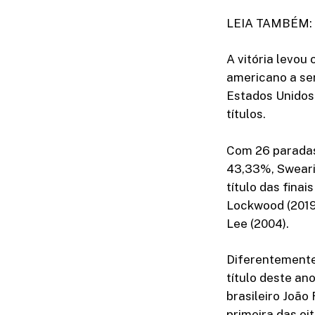
LEIA TAMBÉM: T
A vitória levou
americano a ser
Estados Unidos 
títulos.
Com 26 paradas
43,33%, Swearin
título das fina
Lockwood (2019)
Lee (2004).
Diferentemente
título deste an
brasileiro João
primeira das oi