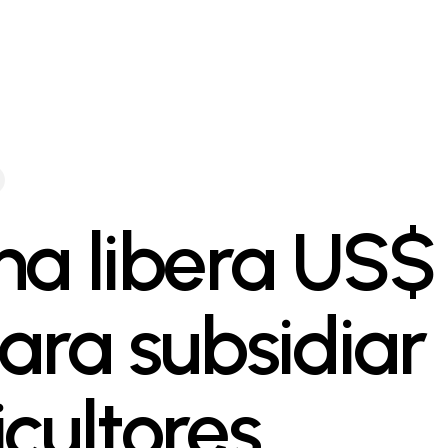
na libera US$ 
para subsidiar
icultores