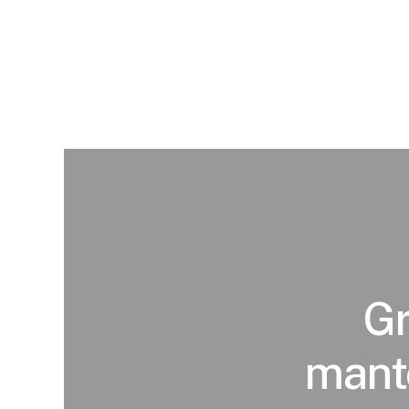
Gr
mante