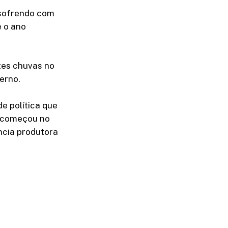
 sofrendo com
e o ano
rtes chuvas no
erno.
e política que
9 começou no
ncia produtora