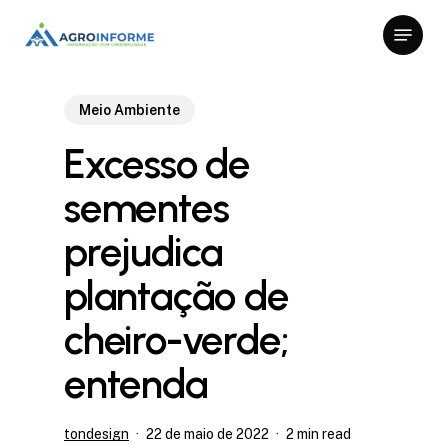
Skip
Menu
to
Close
main
Menu
content
Meio Ambiente
Excesso de
sementes
prejudica
plantação de
cheiro-verde;
entenda
tondesign
22 de maio de 2022
2 min read